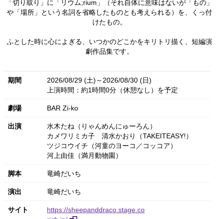
「切り取り」に「リウム;rium」（それ自体に意味はないが「もの」
や「場所」という名詞を省略したものとも考えられる）を、くっ付
けたもの。
ふとした時に心によぎる、いつかのどこかをキリトリ描く、短編演
劇作品集です。
期間
2026/08/29 (土)～2026/08/30 (日)
上演時間：約1時間0分（休憩なし）を予定
劇場
BAR Zi-ko
出演
水木たね（りゃんめんにゅーろん）
カメワリミカ子
清水かおり（TAKEITEASY!）
ツジコウイチ（河童のヨーコ／コッコア）
河上由佳（満月動物園）
脚本
竜崎だいち
演出
竜崎だいち
サイト
https://sheepanddraco.stage.co