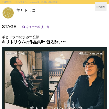
団体WEBサイトシステム - powered by
CoRich舞台芸術！-
T
menu
羊とドラコ
o
g
g
l
STAGE
今までの公演一覧
e
n
羊とドラコのひみつ公演
a
キリトリウムの作品集II〜ほろ酔い〜
v
i
g
a
t
i
o
n