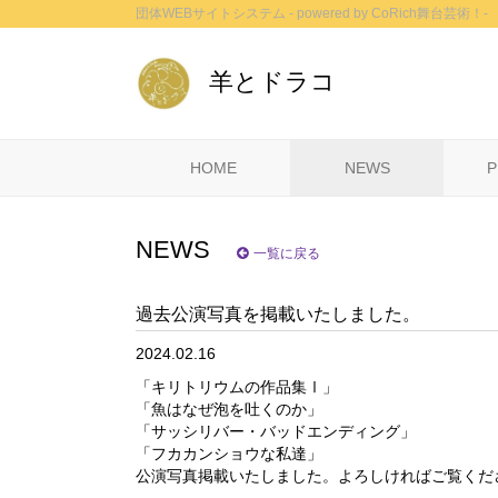
団体WEBサイトシステム - powered by
CoRich舞台芸術！-
羊とドラコ
HOME
NEWS
P
NEWS
一覧に戻る
過去公演写真を掲載いたしました。
2024.02.16
「キリトリウムの作品集Ⅰ」
「魚はなぜ泡を吐くのか」
「サッシリバー・バッドエンディング」
「フカカンショウな私達」
公演写真掲載いたしました。よろしければご覧くだ