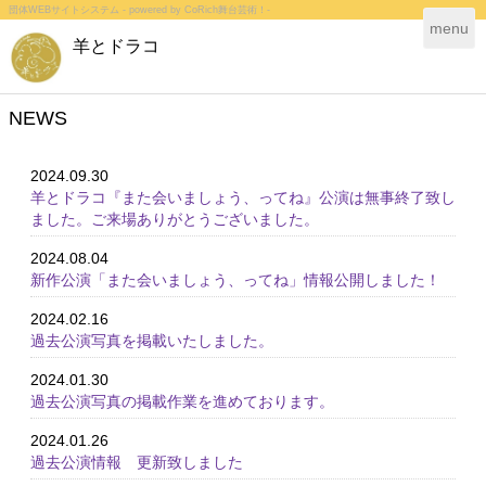
団体WEBサイトシステム - powered by
CoRich舞台芸術！-
T
menu
羊とドラコ
o
g
g
l
NEWS
e
n
2024.09.30
a
羊とドラコ『また会いましょう、ってね』公演は無事終了致し
v
ました。ご来場ありがとうございました。
i
g
2024.08.04
a
新作公演「また会いましょう、ってね」情報公開しました！
t
i
2024.02.16
o
過去公演写真を掲載いたしました。
n
2024.01.30
過去公演写真の掲載作業を進めております。
2024.01.26
過去公演情報 更新致しました