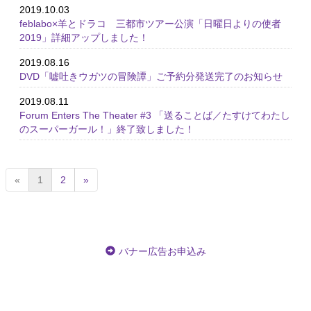
2019.10.03
feblabo×羊とドラコ 三都市ツアー公演「日曜日よりの使者
2019」詳細アップしました！
2019.08.16
DVD「嘘吐きウガツの冒険譚」ご予約分発送完了のお知らせ
2019.08.11
Forum Enters The Theater #3 「送ることば／たすけてわたし
のスーパーガール！」終了致しました！
(
«
1
2
»
c
u
r
r
e
バナー広告お申込み
n
t
)