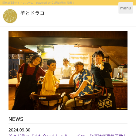
団体WEBサイトシステム - powered by
CoRich舞台芸術！-
T
menu
羊とドラコ
o
g
g
l
e
n
a
v
i
g
a
t
i
o
n
NEWS
2024.09.30