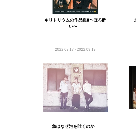
キリトリウムの作品集II〜ほろ酔
い〜
2022.09.17 - 2022.09.19
魚はなぜ泡を吐くのか