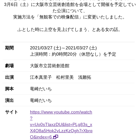
3月6日（土）に大阪市立芸術創造館を会場として開催を予定してい
た公演について、
実施方法を「無観客での映像配信」に変更いたしました。
ふとした時に上空を見上げてしまう、とある女の話。
期間
2021/03/27 (土)～2021/03/27 (土)
上演時間：約0時間20分（休憩なし）を予定
劇場
大阪市立芸術創造館
出演
江本真里子
松村里美
浅雛拓
脚本
竜崎だいち
演出
竜崎だいち
サイト
https://www.youtube.com/watch
?
v=Uo0sTlaxzDU&list=PLg83s_x
X4O8a5Hok2vLzzKzOgh7rXbrq
O&index=6