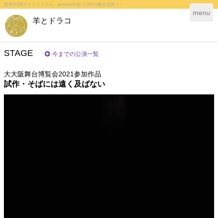
団体WEBサイトシステム - powered by
CoRich舞台芸術！-
T
menu
羊とドラコ
o
g
g
l
STAGE
今までの公演一覧
e
n
大大阪舞台博覧会2021参加作品
a
試作・そばには遠く及ばない
v
i
g
a
t
i
o
n