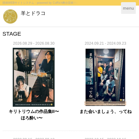
団体WEBサイトシステム - powered by
CoRich舞台芸術！-
T
menu
羊とドラコ
o
g
g
l
STAGE
e
2026.08.29 - 2026.08.30
2024.09.21 - 2024.09.23
n
a
v
i
g
a
t
i
o
n
キリトリウムの作品集II〜
また会いましょう、ってね
ほろ酔い〜