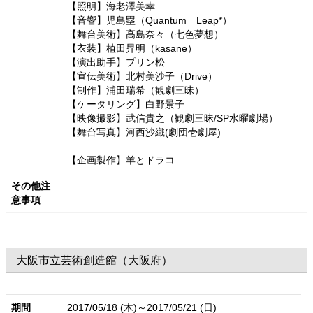
【照明】海老澤美幸
【音響】児島塁（Quantum Leap*）
【舞台美術】高島奈々（七色夢想）
【衣装】植田昇明（kasane）
【演出助手】プリン松
【宣伝美術】北村美沙子（Drive）
【制作】浦田瑞希（観劇三昧）
【ケータリング】白野景子
【映像撮影】武信貴之（観劇三昧/SP水曜劇場）
【舞台写真】河西沙織(劇団壱劇屋)
【企画製作】羊とドラコ
その他注
意事項
大阪市立芸術創造館（大阪府）
期間
2017/05/18 (木)～2017/05/21 (日)