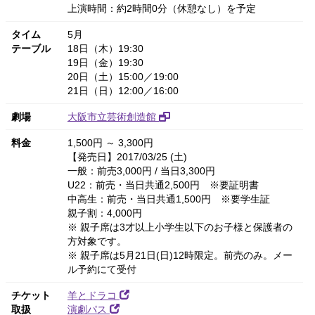
上演時間：約2時間0分（休憩なし）を予定
タイム
5月
テーブル
18日（木）19:30
19日（金）19:30
20日（土）15:00／19:00
21日（日）12:00／16:00
劇場
大阪市立芸術創造館
料金
1,500円 ～ 3,300円
【発売日】2017/03/25 (土)
一般：前売3,000円 / 当日3,300円
U22：前売・当日共通2,500円 ※要証明書
中高生：前売・当日共通1,500円 ※要学生証
親子割：4,000円
※ 親子席は3才以上小学生以下のお子様と保護者の
方対象です。
※ 親子席は5月21日(日)12時限定。前売のみ。メー
ル予約にて受付
チケット
羊とドラコ
取扱
演劇パス