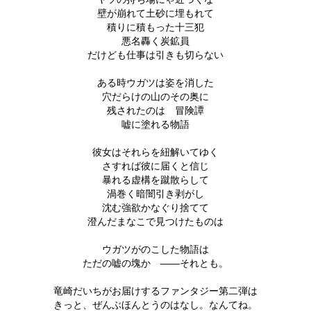
壁が崩れて土砂に埋もれて
積りに積もった十三犯
悪名轟く炭鉱員
だけども仕事は引きも切らない
ある時ウガツは姿を消した
穴だらけの山のその奥に
残されたのは 冒険譚
嘘に塗れる物語
彼女はそれらを紐解いてゆく
さすれば彼に届くと信じ
暴れる虚構を蹴散らして
渦巻く暗闇引き剥がし
沈む強欲かなぐり捨てて
澄んだまなこで見つけたものは
ウガツがのこした物語は
ただの嘘の塊か ――それとも。
竜崎だいちがお届けするファンタジー第二弾は
きっと、ぜんぶほんとうのはなし。なんてね。