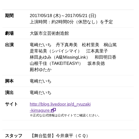
期間
2017/05/18 (木)～2017/05/21 (日)
上演時間：約2時間0分（休憩なし）を予定
劇場
大阪市立芸術創造館
出演
竜崎だいち
丹下真寿美
松村里美
桐山篤
是常祐美（シバイシマイ）
江本真里子
林田あゆみ（A級MissingLink）
和田明日香
山根千佳（TAKEITEASY!）
坂本良徳
殿村ゆたか
脚本
竜崎だいち
演出
竜崎だいち
サイト
http://blog.livedoor.jp/d_ryuzaki
-kimagure
※正式な公式情報は公式サイトでご確認ください。
スタッフ
【舞台監督】今井康平（ＣＱ）