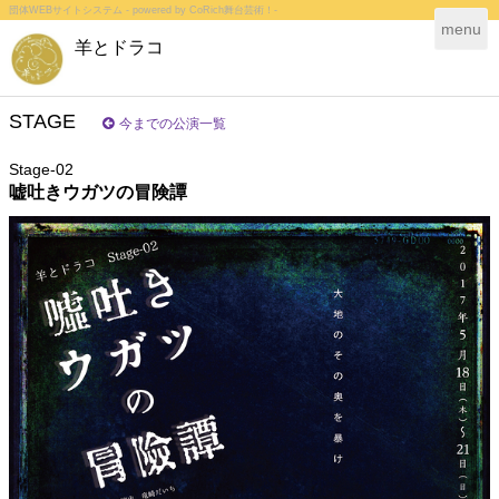
団体WEBサイトシステム - powered by
CoRich舞台芸術！-
T
menu
羊とドラコ
o
g
g
l
STAGE
今までの公演一覧
e
n
Stage-02
a
嘘吐きウガツの冒険譚
v
i
g
a
t
i
o
n